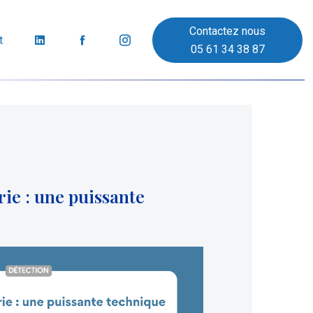
Contactez nous
t
05 61 34 38 87
e : une puissante